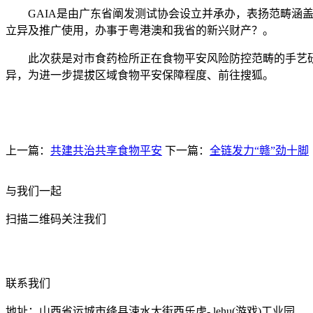
GAIA是由广东省阐发测试协会设立并承办，表扬范畴涵盖
立异及推广使用，办事于粤港澳和我省的新兴财产？。
此次获是对市食药检所正在食物平安风险防控范畴的手艺研
异，为进一步提拔区域食物平安保障程度、前往搜狐。
上一篇：
共建共治共享食物平安
下一篇：
全链发力“赣”劲十脚
与我们一起
扫描二维码关注我们
联系我们
地址：山西省运城市绛县涑水大街西乐虎- lehu(游戏)工业园