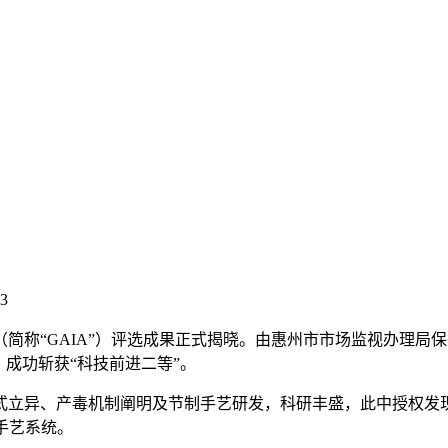
23
艺（简称“GAIA”）评选成果正式揭晓。由惠州市市场监视办理
成功斩获“科技前进二等”。
异、产毒机制阐明及节制手艺研发，科研丰盛，此中授权发现专
手艺系统。