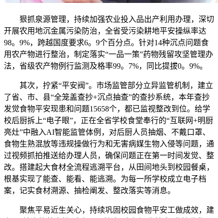
狠抓泉源管理，持续加强农业投入品出产利用办理，深切
开展农用地沉金属污染防治，全省受污染耕地平安操纵率达
98。9%，跨越国度要求6。9个百分点。针对14种沉点问题食
用农产物进行整治，制定落实“一品一策”药物残留攻坚管理办
法，省级农产物例行监测及格率99。7%，同比提拔0。9%。
其次，拧紧“平安阀”。市场监管部分立异监管机制，建立
了省、市、县“全笼盖查抄+沉点抽查”的查抄系统，本年查抄
发觉食物平安现患和问题15658个，都已监视整改到位。给学
校后厨拆上“电子眼”，正在全省学校食堂奉行的“互联网+明厨
亮灶”中融入AI智能监管体例，对后厨人员抽烟、不戴口罩、
食物生熟混放等违规操做行为和无害病媒生物入侵等问题，通
过视频抓拍推送给办理人员，确保问题正在第一时间发觉、整
改。搭建起大食材全流程逃溯平台，从田间地头到校园餐桌，
根基实现了能查、能看、能逃溯。为每一所学校成立电子档
案，记实食材溯源、抽检阐发、整改落实等消息。
聚焦平易近生关心，持续巩固校园食物平安工做成效，建