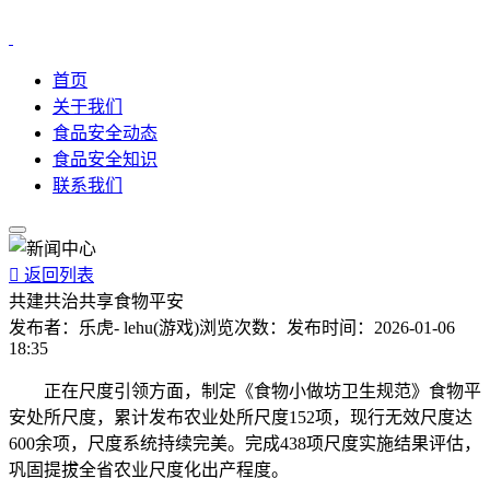
首页
关于我们
食品安全动态
食品安全知识
联系我们

返回列表
共建共治共享食物平安
发布者：
乐虎- lehu(游戏)
浏览次数：
发布时间：
2026-01-06
18:35
正在尺度引领方面，制定《食物小做坊卫生规范》食物平
安处所尺度，累计发布农业处所尺度152项，现行无效尺度达
600余项，尺度系统持续完美。完成438项尺度实施结果评估，
巩固提拔全省农业尺度化出产程度。