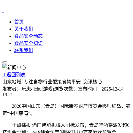
首页
关于我们
食品安全动态
食品安全知识
联系我们

返回列表
山东地域_专注食物行业鞭策食物平安_资讯核心
发布者：
乐虎- lehu(游戏)
浏览次数：
发布时间：
2025-12-14
19:21
2026中国山东（青岛）国际康养财产博览会移师红岛，锚
定“中国康湾”。
十点播报 酒厂智能机械人团标发布；青岛啤酒将派发超6
亿现金盈利；1919结合淘宝闪购推进10万家酒饮前置仓。