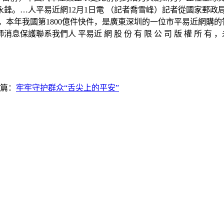
…人平易近網12月1日電 （記者喬雪峰）記者從國家郵政局獲悉，
，本年我國第1800億件快件，是廣東深圳的一位市平易近網購
我們人 平易近 網 股 份 有 限 公 司 版 權 所 有 ，未 經
篇：
牢牢守护群众“舌尖上的平安”