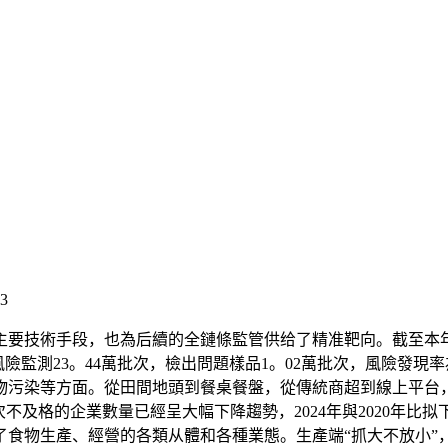
33
術手段，也為后續的全鏈條監管供给了精准靶向。截至本年11
風險監測23。44萬批次，檢出問題樣品1。02萬批次，風險發現
物污染等方面。從田間地頭到餐桌餐盤，從傳統商超到線上平台，
及格的企業數量已經呈大幅下降趨勢，2024年與2020年比拟下
了食物生產、經營的各類从體和各種業態。生產端“抓大不放小”