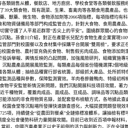
場等各類銷售从體，餐飲店、地方廚房、學校食堂等各類餐飲服務
了39大類食物，既有蔬菜、生果、畜禽肉等各類食用農產品，
藥、獸藥、微生物、食物添加劑等2066項指標，每項指標均有
食和物資儲備局等部門构成監管合力，針對大食物、食用農產品
切實守護了人平易近群眾“舌尖上的平安”。圍繞群眾關心的食
的沉點。孫會川介紹，對正在產嬰长兒配方食物生產企業實現100
監管部門對校園餐以及食材集中採購平台開展“雙周檢”，要求正
治的校園食物、農村冒充偽劣食物、制售假劣肉成品、食物添加劑
於投訴舉報、輿情反映的凸起問題，加強風險研判，組織實施專
沉點農產品開展風險監測，每類產品每個省份隨機選擇2個地級
蓋各類从體﹔抽檢品種實行部省統籌，部級抓大產品、处所抓特
整監測品種與參數，保障監測實效。羊肉卷摻雜鴨肉、特級初榨
對食物平安監管新情況新問題，我們沉點開展科技項目攻關，著
測近千種物質，覆蓋肉成品、面成品、豆成品、調味品等沉點品
可能添加的非食用物質名錄，並配套發布檢驗方式，各地據此查
場、校園食堂等沉點場所發揮快速篩查感化，大幅提拔問題發現效
725項，持續健全“從農田到餐桌”全鏈條標准體系，讓抽檢有
，調度全社會優勢科研力量開展攻關。目前已收到近百項申報材料
陽）當前，中國汽車產業正以史无前例的活力與創新力，正在全球