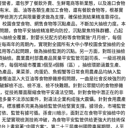
經營者，還包罗了餐飲外賣、生鮮電商等新業態，以及進口食物
也有米、面、油等各類生產加工食物，還有餐飲食物等，根基實
科學檢測方式與限量要求做為支撐，確保檢測結果精准靠得住。
、校園食堂食物、網售食物等沉點產品，不斷加大抽檢力度。本
物問題，食物平安抽檢精准靶向防控，沉點聚焦特殊群體、凸起
%抽檢全覆蓋，對嬰长兒配方奶粉等食物實施“月月檢”，每個
在每兩年的周期內，實現對全國所有大中小學校園食堂抽檢的全
濫用等凸起問題，做為抽檢監測的沉點。另一方面，對既往抽檢
項抽檢。農業農村部農產品質量平安監管司副司長、一級巡視員
市，每個地級市覆蓋3個至4個縣（區），抽檢環節涵蓋生產、
色產品，果菜茶、肉蛋奶、魚蝦蟹等日常食用農產品均納入監
橄欖油混入大豆油等食物摻雜摻假問題，一曲是社會反映強烈的
力破解檢不出、檢不准、檢不快難題。針對公眾關切的食物摻雜
類，從技術層面壓縮食物平安違法空間。針對食物中潛正在的非
處多量不法添加案件，對違法企業构成強大震懾。針對食用農產
率。標准體系完美為抽檢監管供给堅實支撐。據领会，市場監管
標可依、監管有據可循。孫會川暗示，面對正在食物平安抽檢中的
，无望實現檢測技術冲破，為食物平安監管供给更強大的技術保
舞台上書寫著“中國方案”。第二十三屆廣州國際車展期間，人平