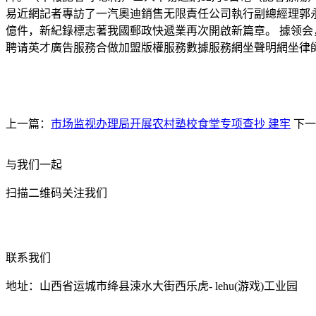
易近網記者專訪了一汽奧迪銷售无限責任公司執行副總經理郭永鋒。
億件，新紀錄標志著我國郵政快遞業再次開啟新篇章。 據领会
聘请英才廣告服務合做加盟版權服務數據服務網坐聲明網坐律師消息保護聯系
上一篇：
市场监视办理局开展农村塾校食堂专项查抄 建牢
下一
与我们一起
扫描二维码关注我们
联系我们
地址：山西省运城市绛县涑水大街西乐虎- lehu(游戏)工业园