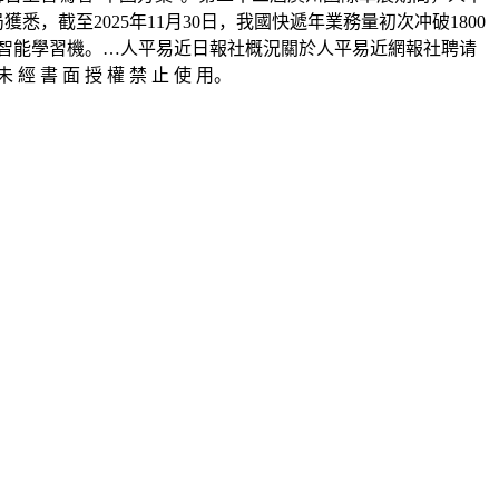
截至2025年11月30日，我國快遞年業務量初次冲破1800
的智能學習機。…人平易近日報社概況關於人平易近網報社聘请
 書 面 授 權 禁 止 使 用。