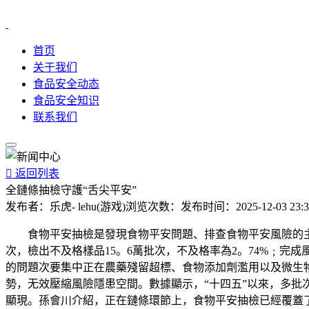
首页
关于我们
食品安全动态
食品安全知识
联系我们

返回列表
全鏈條抽檢守護“舌尖平安”
发布者：
乐虎- lehu(游戏)
浏览次数：
发布时间：
2025-12-03 23:
食物平安抽檢是發現食物平安問題、排查食物平安風險的主要技
次，檢出不及格樣品15。6萬批次，不及格率為2。74%﹔完成
的問題次要集中正在農藥殘留超標、食物添加劑濫用以及微生
勢，无效壓縮風險隱患空間。數據顯示，“十四五”以來，多批次不
顯現。孫會川介紹，正在鏈條環節上，食物平安抽檢已經覆蓋