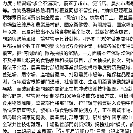
力度﹔經營端“求全不漏項”，覆蓋了超市、便当店、農批市
等。食物品種與檢驗項目标覆蓋同樣不留空白。“抽檢已經覆蓋
現群眾日常消費食物全覆蓋。”孫會川說。檢驗項目上，覆蓋農
市場監管總局和農業農村部、國家衛健委、海關總署、國家糧
年以來，已累計檢出不及格食物6萬余批次，並做好核查處置，
問題與跨境風險，讓監管更具針對性。把“孩子吃的”做為關注
月都抽檢全数正在產的嬰长兒配方食物企業﹔組織各省份市場
覆蓋。把“有問題的”做為抽檢的沉點。一方面將本年沉點整
不及格率比較高的食物品種和檢驗項目，加大抽檢的批次，對
孫法軍介紹，農業農村部組織專業部級機構每季度對沉點區域、
養殖場、屠宰場、產地儲藏庫、批發農貿市場等，確保樣品覆
測，每年還會根據部門通報、社會關注、生產用藥實際動態調
痛點，而破解此類問題的關鍵正在於冲破檢測技術瓶頸。“面
摻假問題，監管部門研制發布106項食物補充檢驗方式，可檢
食用物質風險，監管部門將那非類、拉非類等物質納入食物中
品快速篩查需求，發布67項食物快速檢測方式，正在農貿市
總局聯合國家衛健委、農業農村部等部門，累計發布國家標准1
全球共性技術難題，市場監管部門創新採取“揭榜挂帥”模式
障。（本報記者 李思雨）
人平易近網12月1日電（記者孫