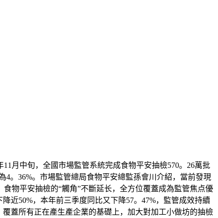
月中旬，全國市場監管系統完成食物平安抽檢570。26萬批
率為4。36%。市場監管總局食物平安總監孫會川介紹，當前發現
食物平安抽檢的“觸角”不斷延长，全方位覆蓋成為監管焦点優
降近50%，本年前三季度同比又下降57。47%，監管成效持續
，覆蓋所有正在產生產企業的基礎上，加大對加工小做坊的抽檢