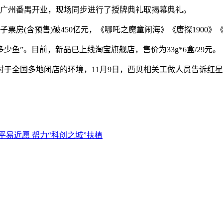
广州番禺开业，现场同步进行了授牌典礼取揭幕典礼。
度片子票房(含预售)破450亿元，《哪吒之魔童闹海》《唐探190
鱼”。目前，新品已上线淘宝旗舰店，售价为33g*6盒/29元。
于全国多地闭店的环境，11月9日，西贝相关工做人员告诉红
平易近愿 帮力“科创之城”扶植