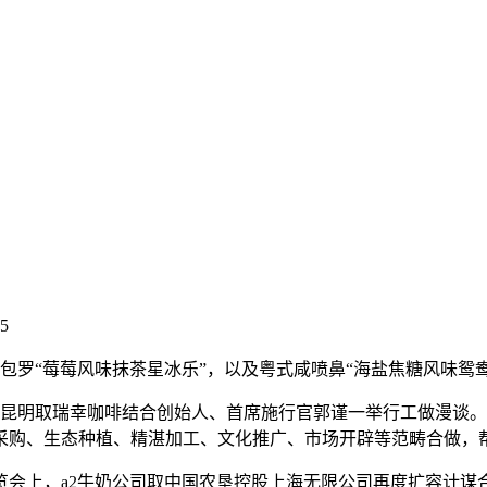
55
罗“莓莓风味抹茶星冰乐”，以及粤式咸喷鼻“海盐焦糖风味鸳鸯
昆明取瑞幸咖啡结合创始人、首席施行官郭谨一举行工做漫谈。
采购、生态种植、精湛加工、文化推广、市场开辟等范畴合做，
会上，a2牛奶公司取中国农垦控股上海无限公司再度扩容计谋合