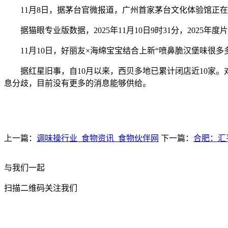
11月8日，据茅台官微报道，广州首家茅台文化体验馆正在
据猫眼专业版数据，2025年11月10日9时31分，2025年
11月10日，好丽友×海绵宝宝结合上新“喷鼻脆汉堡味很多多少
据红星旧事，自10月以来，西贝多地已累计闭店近10家。对
息分歧，目前没有更多的消息能够供给。
上一篇：
调味操行业_食物资讯_食物伙伴网
下一篇：
合肥：汇
与我们一起
扫描二维码关注我们