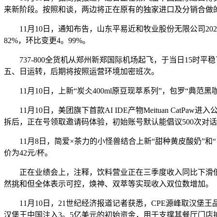
来新阶段。按照和谈，两边将正在原有的独家进口及分销合做的
11月10日，通知布告，山东平易近和牧业股份无限公司2025年1
82%，环比变更4。99%。
737-800全货机从郑州新郑国际机场起飞，于当日15时
五、日运转，后期将按照运营环境加密班次。
11月10日，上新“炭仌400ml原豆现萃系列”，包罗“典范黑咖
11月10日，美团旗下首款AI IDE产物Meituan Cat
拆后，正在号领取邀请码体验，初始账号默认能倡议500次对
11月8日，简爱×茶力的小怪兽结合上新“甜种黄皮酸奶”和
价为42元/杯。
正在业绩会上，注释，饮料营业正在三季度收入同比下滑低
然挑和但全体表示可控，焕神、双萃等实现收入双位数增加。
11月10日，21世纪经济报道记者获悉，CPE源峰取汉堡王
汉堡王中国注入3。5亿美元的初始资金，用于支撑其餐厅门店