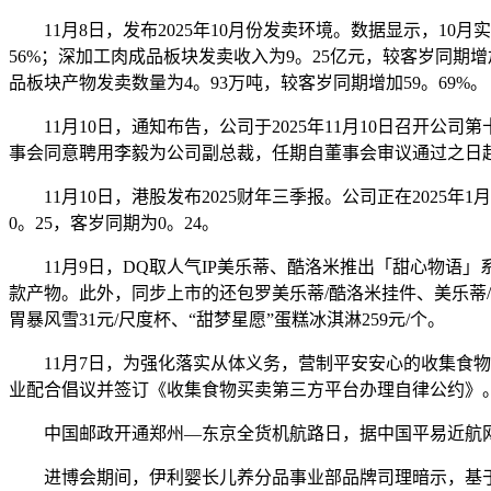
11月8日，发布2025年10月份发卖环境。数据显示，10月
56%；深加工肉成品板块发卖收入为9。25亿元，较客岁同期增
品板块产物发卖数量为4。93万吨，较客岁同期增加59。69%。
11月10日，通知布告，公司于2025年11月10日召开公
事会同意聘用李毅为公司副总裁，任期自董事会审议通过之日
11月10日，港股发布2025财年三季报。公司正在2025年1月
0。25，客岁同期为0。24。
11月9日，DQ取人气IP美乐蒂、酷洛米推出「甜心物语」
款产物。此外，同步上市的还包罗美乐蒂/酷洛米挂件、美乐蒂
胃暴风雪31元/尺度杯、“甜梦星愿”蛋糕冰淇淋259元/个。
11月7日，为强化落实从体义务，营制平安安心的收集食物
业配合倡议并签订《收集食物买卖第三方平台办理自律公约》
中国邮政开通郑州—东京全货机航路日，据中国平易近航网报
进博会期间，伊利婴长儿养分品事业部品牌司理暗示，基于正