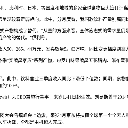
利、比利时、日本、等国度和地域的多家全球食物巨头签订计谋
着走弱趋向。此中，分月度看，我国软饮料产量别离同比下滑0。1
产物构成了替代。“从量的方面来看，全体液态奶的需求量仍
奶产物的替代。”伊利称。
50，265。44万元，发卖数量5。63万吨，同比变更幅度别离为9
“实喷鼻家族”系列产物，包罗川味果喷鼻五花腊肉、瀑布雪
。此中，饮料营业三季度收入同比下滑低个位数；同期，食物营
约100%。
ewis）为CEO兼施行董事，来岁1月1日起生效。刘易斯曾于201
联网大会乌镇峰会上透露，来岁4月京东将扶植全球第一个全无
人车拆载，全都是由机械人完成。