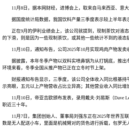
11月8日，据本网财经，进博会上，取来自马来西亚、意大
据国度统计局数据，我国饮料产量三季度表示较上半年表示呈现较
正在9月的伊利业绩会上，该公司就提到，现制茶饮对液态奶
的下滑，则是因为一些现制茶饮，或其他一些统计不到的液态
11月10日，通知布告，公司2025年10月实现鸡肉产物发卖收入
据披露，本年冬季产物以双料实喷鼻锅为从打锅底，推出冬季
环境来看，冬季全国从推产物已正在立冬时节上架。
财报通知布告显示，三季度，该公司全体收入同比根基持平
示亮眼，五元以上产物营收占比立异高；其他营业收入同比增加
11月10日，帝亚吉欧颁布发表，录用戴夫·刘易斯（Dave L
职近三十年。
11月7日，集团创始人、董事局刘强东正在2025年世界互
数是无人配送小车，里面是机械臂对的货色进行拆载，包罗无