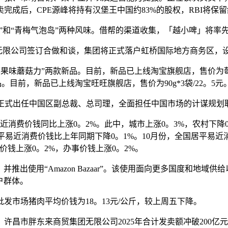
后，CPE源峰将持有汉堡王中国约83%的股权，RBI将保留约1
铺”和“青梅气泡岛”两种风味。借帮的渠道收集，「越小啤」将
无限公司签订合做和谈，集团将正式落户虹桥国际地方商务区，设
果味蘑菇力”两款新品。目前，新品已上线淘宝旗舰店，售价为莓果巧
。目前，新品已上线淘宝旺旺旗舰店，售价为90g*3袋/22。5元
n）将正式出任中国区副总裁、总司理，全面担任中国市场的计谋规
近消费价钱同比上涨0。2%。此中，城市上涨0。3%，农村下降0
居平易近消费价钱比上年同期下降0。1%。10月份，全国居平易近
价钱上涨0。2%，办事价钱上涨0。2%。
并推出使用“Amazon Bazaar”。该使用面向更多国度和
户群体。
发市场猪肉平均价钱为18。13元/公斤，较上周五下降。
许昌市胖东来商贸集团无限公司2025年合计发卖额冲破200亿元