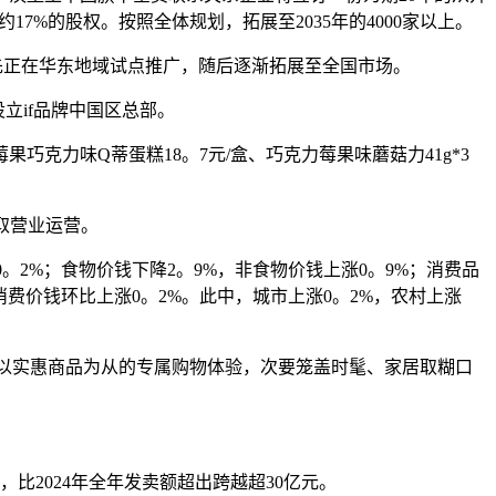
7%的股权。按照全体规划，拓展至2035年的4000家以上。
率先正在华东地域试点推广，随后逐渐拓展至全国市场。
立if品牌中国区总部。
克力味Q蒂蛋糕18。7元/盒、巧克力莓果味蘑菇力41g*3
。
划取营业运营。
。2%；食物价钱下降2。9%，非食物价钱上涨0。9%；消费品
消费价钱环比上涨0。2%。此中，城市上涨0。2%，农村上涨
地域供给以实惠商品为从的专属购物体验，次要笼盖时髦、家居取糊口
，比2024年全年发卖额超出跨越超30亿元。