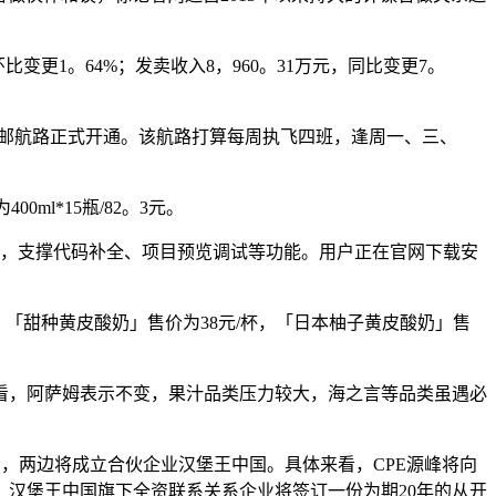
比变更1。64%；发卖收入8，960。31万元，同比变更7。
货邮航路正式开通。该航路打算每周执飞四班，逢周一、三、
ml*15瓶/82。3元。
智能驱动编程，支撑代码补全、项目预览调试等功能。用户正在官网下载安
「甜种黄皮酸奶」售价为38元/杯，「日本柚子黄皮酸奶」售
，阿萨姆表示不变，果汁品类压力较大，海之言等品类虽遇必
有，两边将成立合伙企业汉堡王中国。具体来看，CPE源峰将向
，汉堡王中国旗下全资联系关系企业将签订一份为期20年的从开