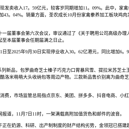
实现发卖收入17。59亿元，较客岁同期增加11。09%。此中，家
加43。04%。销量方面，圣农成长10月份家禽豢养加工板块鸡肉
司第十一届董事会第六次会议，审议通过了《关于聘用公司高级办
起至本届董事会任期届满之日止。
1日至2025年9月30日实现停业收入30。62亿港元，同比增加6。
系列新品，包罗曲奇芝士榛子巧克力口胃暴风雪、提拉米苏芝士玉
/酷洛米萌萌大头收纳包等周边产物。三款新品售价别离为曲奇芝
消费，市场监管总局指点京东、美团、拼多多、抖音电商、小红
。
道，11月7日11时，一架满载高附加值货色和邮件的波音。
在奶源、科研、出产制制度的财产结构劣势，金领冠已搭建起