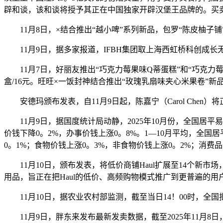
辟和谈，该和谈将授予其正在中国独家开辟汉堡王品牌的。买卖完成
11月8日，×结合推出“越小啤”系列新品，包罗“陈皮柚子
11月9日，据多家报道，IFBH集团取上海西虹桥科创成长
11月7日，好丽友推出“巧克力莓果味Q蒂蛋糕”和“巧克力莓
盒/16元。旺旺×一饭封神结合推出“玫瑰乳扇味夹心米果卷”新品
安德玛颁布发表，自11月9日起，陈嘉宁（Carol Che
11月9日，据国度统计局动静，2025年10月份，全国居平易
价钱下降0。2%，办事价钱上涨0。8%。1—10月平均，全国
0。1%；食物价钱上涨0。3%，非食物价钱上涨0。2%；消费品
11月10日，颁布发表，将低价商铺Haul扩展至14个新市场，
用品，旨正在把Haul的低价、高频购物模式推广到更普遍的用
11月10日，据农业农村部监测，截至当日14！00时，全国批
11月9日，胖东来发布最新发卖数据，截至2025年11月8日，