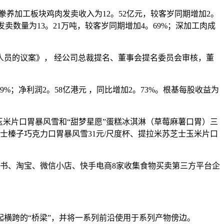
禽豢养加工板块鸡肉发卖收入为12。52亿元，较客岁同期增加2。
发卖数量为13。21万吨，较客岁同期增加4。69%；深加工肉成
理人员的议案》， 经公司总裁提名、董事会提名委员会审核，董
99%；净利润2。58亿港元 ，同比增加2。73%。根基每股收益为
米片口胃暴风雪和“甜梦星愿”蛋糕冰淇淋（草莓麻薯口胃）三
士榛子巧克力口胃暴风雪31元/尺度杯、提拉米苏芝士玉米片口
书、淘宝、微信小店、快手电商8家收集食物买卖第三方平台企
横跨的“桥梁”，并将一系列前沿使用于系列产物傍边。