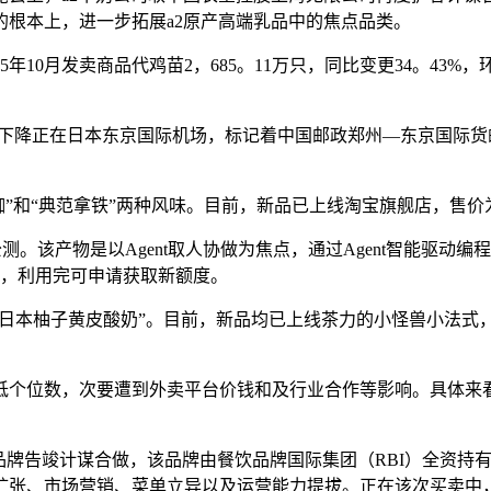
根本上，进一步拓展a2原产高端乳品中的焦点品类。
0月发卖商品代鸡苗2，685。11万只，同比变更34。43%，环
平稳下降正在日本东京国际机场，标记着中国邮政郑州—东京国际
”和“典范拿铁”两种风味。目前，新品已上线淘宝旗舰店，售价为400
Paw进入公测。该产物是以Agent取人协做为焦点，通过Agent
话，利用完可申请获取新额度。
“日本柚子黄皮酸奶”。目前，新品均已上线茶力的小怪兽小法式，
个位数，次要遭到外卖平台价钱和及行业合作等影响。具体来看
品牌告竣计谋合做，该品牌由餐饮品牌国际集团（RBI）全资持
扩张、市场营销、菜单立异以及运营能力提拔。正在该次买卖中