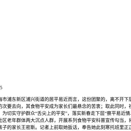
55
市浦东新区浦兴街道的居平易近而言，这份团聚的，离不开下层
的次要去向，其食物平安成为家长们最悬念的苦衷；取此同时，
为切实守护群众“舌尖上的平安”，落实新春走下层“察平易近情
社区老年群体两大沉点人群，开展系列食物平安科普宣传勾当，
孩子的家长王密斯。记者上前取她扳话，奉告她此刻寒托班里正