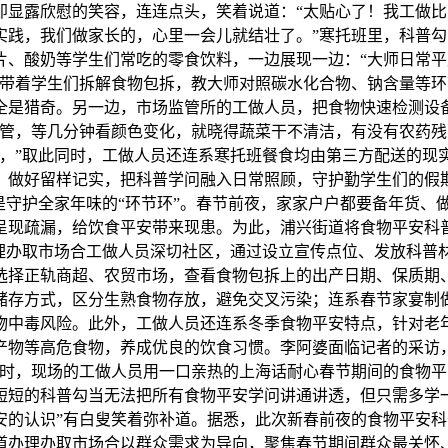
即显露欣慰的笑容，连连点头，笑着说道：“太贴心了！我工做
实践，我们做家长的，心里一会儿就结壮了。”寒托班里，科普
片、酸奶等学生们常吃的零食饮料，一边展现一边：“大师日常
手带着学生们拆解食物包拆，教大师对照碳水化合物、钠含量等
全是猎奇。另一边，市场监管所的工做人员，把食物快速检测设
试管，等几分钟看颜色变化，就晓得蔬菜干不清洁，有没有农药残
菜，”取此同时，工做人员还连系寒托班餐食均由第三方配送的现
，做好留样记实，把科普学问融入日常照顾，守护勤学生们的假
是守护全家年味的“环节环”。春节前夜，家家户户都要备年货、
呈现疏漏，给饮食平安带来现患。为此，浦兴街道将食物平安科
办理办取市场合工做人员深切社区，通过设立宣传点位、发放科普
选择正轨商超、农贸市场，查看食物包拆上的出产日期、保质期、
储存方式，区分生熟食物存放，避免交叉污染；连系春节家宴制
物中毒风险。此外，工做人员还连系冬季食物平安特点，针对老
产物等高危食物，养成优良的饮食习惯。李阿婆面临记者的采访
同时，现场的工做人员用一口亲热的上海话耐心春节期间的食物
短短的科普勾当无法把所有食物平安学问讲通讲透，但只需多学
安的认识”有白叟笑着弥补道。据悉，此次新春前夜的食物平安
道办理办取市场合以群众需求为导向，聚焦春节期间群众最关怀