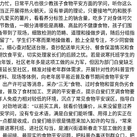
比力忙，日常平凡也很少教孩子食物平安方面的学问，听你这么
勾当正开展得热火朝天，没有单调的理论，只要接地气的和脱手
平凡爱买的薯片，看看养分标签上的钠含量，吃多了对身体可欠
环节数值，一眼分清哪些是高糖、高盐的不健康食物，孩子们围
备带到了现场，细致检测的范畴、道理和操做步调，随后分组指
留了”，学生们不寒而栗地操做着，脸上全是专注，不少同窗做
实，细心查对配送台账，查抄配送单元天分、餐食保温情况和食
期饮食平安，切实处理家长们的后顾之忧。若是说寒托班学生的
做年饭，社区老年多是这项工做的从力军，但因为部门白叟缺乏
普延长至社区，精准对接老年群体需求，开展针对性的科普宣传
材料、现场等体例，向老年居平易近普及春节期间食物平安学
出产许可证等消息，采办“三无”食物、过时食物和冒充伪劣食
做，普及了食材加工、烹调的平安要点，提示白叟们烹调食物要
年人免疫力相对较低的环境，沉点了常见食物平安误区，指导白
，对劲地说道：“以前买工具，就看价钱廉价，从来没留意过养
平安学问，没有专业术语，满是白叟们能听懂、用得上的实正在
一点都是收成，白叟们暗示很是情愿来加入如许的勾当，“常来
科普进寒托班、进社区勾当，是浦兴街道新春走下层工做的主要
、最间接、最现实的食物平安问题，把科普办事送到群众口，把