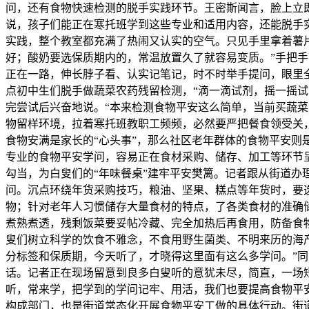
问，还有食物快速检测的脱手实践环节。王密斯闻言，脸上立
说，孩子们能正在寒托班学到这些专业和适用内容，还能脱手
实践，整个教室都充满了热闹又认实的空气。只见手里拿着薯
好；酸奶要选保质期内的，常温放置久了就容易变质。”手把
正在一路，伸长脖子看、认实记笔记，时不时举手提问，眼里
点初中生们脱手做蔬菜农药残留检测，“滴一滴试剂，摇一摇
完尝试后兴奋地说。“本来检测食物平安这么简单，当前买蔬
物留样环境，拉着寒托班教职工频频，必然要严把餐食领受关
食物安满是家长的“心头事”，那么社区老年群体的食物平安则
专业的食物平安学问，容易正在食材采购、储存、加工等环节
勾当，为白叟们的“年味餐桌”建牢平安樊篱。记者跟从街道
问。沉点环绕年货采购技巧，粮油、坚果、糕点等年货时，要
物；针对老年人习惯储存大量食材的特点，了各类食材的准确
煮熟煮透，残剩饭菜要妥帖冷藏、完全加热后再食用，防备食
叟们树立科学的饮食不雅念，不食用野生菌类、不明来历的海
分标签和保质期，今天听了，才晓得这里面有这么多学问。”
话。记者正在现场留意到良多白叟听的意犹未尽，简直，一场
听，常来学，把学到的学问记牢、用活，我们也要提高食物平
构成部门，也是街道常态化开展食物平安工做的具体行动。街