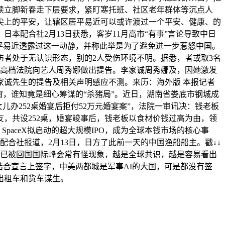
续立脚新春走下层要求，紧盯寒托班、社区老年群体等沉点人
尖上的平安，让辖区居平易近可以或许渡过一个平安、健康、的
日本配合社2月13日获悉，客岁11月高市“有事”言论导致中日
平易近透露过这一动静，并称此举是为了避免进一步惹怒中国。
伤者处于无认识形态，别的2人受伤环境不明。据悉，者或取3名
去高档法院向艺人周秀娜做出提告。李家诚周秀娜及，因她激发
家诚先生的提告及相关声明感应不测。来历：海外版 本报记者
的同窗，谁知竟是细心筹谋的“杀猪局”。近日，湖南省娄底市钢城成
办252桌婚宴后拒付52万元婚宴案”，法院一审讯决：钱老板
老友，共设252桌，婚宴竣事后，钱老板以食材价钱过高为由，领
paceX拟启动的超大规模IPO，成为全球本钱市场的核心事
合社报道，2月13日，日方了此前一天的中国渔船船主。戳↓↓
疑人均已被回国国际峰会常有怪现象，越是全球共识，越是容易看出
结合宣言上签字，中美两都城是军事AI的大国，可是都没有签
出租车和货车谋生。