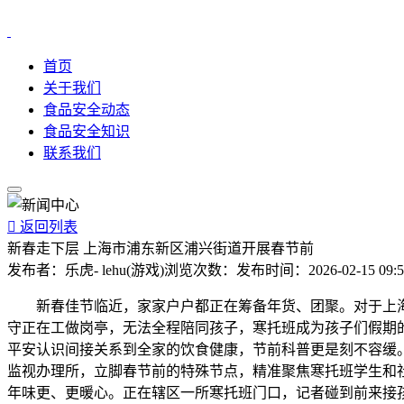
首页
关于我们
食品安全动态
食品安全知识
联系我们

返回列表
新春走下层 上海市浦东新区浦兴街道开展春节前
发布者：
乐虎- lehu(游戏)
浏览次数：
发布时间：
2026-02-15 09:
新春佳节临近，家家户户都正在筹备年货、团聚。对于上海
守正在工做岗亭，无法全程陪同孩子，寒托班成为孩子们假期
平安认识间接关系到全家的饮食健康，节前科普更是刻不容缓。
监视办理所，立脚春节前的特殊节点，精准聚焦寒托班学生和
年味更、更暖心。正在辖区一所寒托班门口，记者碰到前来接