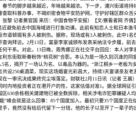
。春节的脚步越来越近，年味越来越浓。下一步，浦兴街道将持
排查取科普办事，不竭织密食物平安防护网，守护好辖区群众舌
黎 记者黄官国 来历：中国食物平安报）【文/察看者网 齐倩】
平易近避免前去中国海域进行打鱼功课。此前有知恋人士和日本渔
阪市道顿堀有多人被刺伤。据称，现场或有3人被刺伤，此中1名
查询拜访。2月13日，富豪李家诚颁布发表采纳法令步履，前
何干系。对此，13日晚，周秀娜正在社交平台回应：本人对李
一名密斯正在利东街取新春粉饰“桃花树”合影。本认为是一场久别沉逢
5名，揭开了一场认为名、以毒品为器的。“浙江桐乡一老板为女儿
传言共设250桌酒菜，现实这场婚宴光彩昌大，持续3天宴请亲友
一审讯决成果终究尘埃落定。财联社2月11日讯（记者 王晨）S
时内地投资者正在港开户的性，这家估值对准1。据全球网征引配
底KK园区630余栋相关建建物已被全数拆除，相关涉电诈犯罪嫌
能”峰会就是这么回事：85个国度加入，最初只要35个国度正在
里手，竟然没有给后代留下一分钱，他的长子以至开了一辈子的