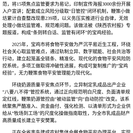
范，将15项焦点监管要求为易记，印制宣传海报3000余份开展
入户宣讲；配套成立风险分级取“日管控”闭环机制，鞭策小做
坊累计自查整改现患239项，以义务压实推进行业自律，无效
处理小做坊监管难、规范难问题。该做法被《陕西农村报》专
题报道，构成“条则转白话、监管有闭环”的宝鸡经验。
2025年，宝鸡市将食物平安做为严沉平易近生工程，环绕
社会关心取监管难点，通过轨制立异、数字赋能、社会共治等
行动，建立起笼盖全链条、精准化、现代化的食物平安风险防
控系统，多项工做取得冲破性进展，构成可复制推广的“宝鸡
经验”，无力鞭策食物平安管理能力现代化。
环绕奶源质量平安焦点环节，立异制定乳成品出产企业
“八要八不得”管控系统，通过正向规范明白尺度、负面清单规
定红线，鞭策奶源管控由“被动监管”向“自动防控”改变。该系
统聚焦严酷准入、资金曲付、强化检测、以清单形式为企业供
给从“牧场到工场”的尺度化操做指南取性，为全市乳成品财产
高质量成长建立平安樊篱。
正在全省率先建成农村集体会餐食物平安办理平台，实现