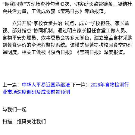
“你我同查”等现场查抄勾当43次，切实延长监管链条，凝结社
会共治力量，工做成效获《宝鸡日报》专题报道。
立异开展“家校食堂共治”试点，成立“学校担任、家长监
视、部分指点”协同机制。通过明白家长担任食堂工做人员、
食物平安办理员、炊事委员会等多元脚色，建立笼盖食材采购
到餐食评价的全流程监视系统。该模式显著提拔校园食堂办理
通明度，相关工做被《陕西日报》《宝鸡日报》深度报道。
上一篇：
中华人平易近国承继法
下一篇：
2026年食物检测行
业市场深度调研及成长前景预测
与我们一起
扫描二维码关注我们