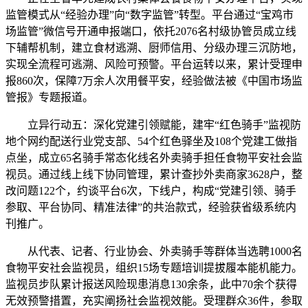
监管模式从“经验办理”向“数字监管”转型。平台通过“宝鸡市
场监管”微信号开通申报端口，依托2076名村级协管员成立线
下辅帮机制，建立食材逃溯、厨师信用、分级办理三沉防地，
实现全流程可逃溯、风险可预警。平台运转以来，累计受理申
报860次，保障7万余人次用餐平安，经验做法被《中国市场监
管报》专题报道。
立异行动五：深化党建引领赋能，建牢“红色骑手”监视防
地个网约配送行业党支部、54个红色驿坐及108个党建工做指
点坐，成立65名骑手常态化线名外卖骑手担任食物平安社会监
视员。通过线上线下协同管理，累计查抄外卖商家3628户，整
改问题122个，约谈平台6次，下线户，构成“党建引领、骑手
参取、平台协同、精准法律”的共治款式，经验获省级系统内
刊推广。
从代表、记者、行业协会、外卖骑手等群体当选聘1000名
食物平安社会监视员，组织15场专题培训提拔履本能机能力。
监视员步队累计报送风险现患消息130余条，此中70余个获得
无效预警措置，充实阐扬社会监视效能。受理群众36件，参取