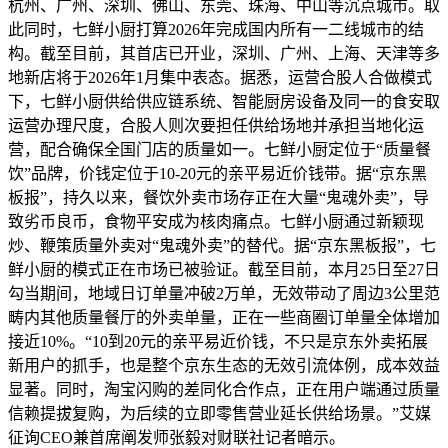
杭州、广州、深圳、佛山、东莞、珠海、中山等沉点城市。取
此同时，七鲜小厨打算2026年完成国内所有一二线城市的结
构。截至目前，其首店已开业，深圳、广州、上海、天津等多
地新店将于2026年1月集中表态。据悉，运营合股人合做模式
下，七鲜小厨供给供应链系统、智能厨房设备及同一的食安取
运营办理尺度，合股人则次要担任供给场地并承担当地化运
营，配合确保全国门店的质量如一。七鲜小厨定位于“质量餐
饮”品牌，价钱定位于10-20元的亲平易近价钱带。据“京东黑
板报”，持久以来，餐饮外卖市场存正在大量“鬼魂外卖”，导
致劣币良币，食物平安成为核肉痛点。七鲜小厨通过新颖现
炒、鞭策质量外卖对“鬼魂外卖”的替代。据“京东黑板报”，七
鲜小厨的模式正在市场已被验证。截至目前，本月25日至27日
勾当期间，地域日订单量冲破2万单，无效带动了周边3公里范
畴内其他质量餐厅的外卖单量，正在一些商圈订单量全体增加
接近10%。“10到20元的亲平易近价钱，不只是京东外卖拓展
新用户的抓手，也是整个京东生态的无效引流体例，成本效益
显著。同时，淘宝闪购的差同化合作点，正在用户端通过质量
信赖提拔复购，为后续的立即零售营业延长供给场景。”艾媒
征询CEO兼首席阐发师张毅对财联社记者暗示。