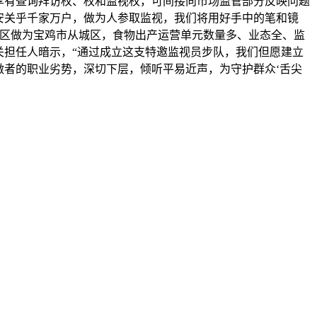
享有查询拜访权、权和监视权，可间接向市场监管部分反映问题
平安关乎千家万户，做为人参取监视，我们将用好手中的笔和镜
台区做为宝鸡市从城区，食物出产运营单元数量多、业态全、监
关担任人暗示，“通过成立这支特邀监视员步队，我们但愿建立
做者的职业劣势，深切下层，倾听平易近声，为守护群众‘舌尖