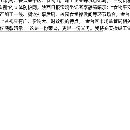
养老机构、餐饮集中区、食物出产加工企业等沉点范畴。”监视员
监视”的立体防护网。陕西日报宝鸡坐记者李静茹暗示：“食物
出产加工一线、餐饮办事后厨、校园食堂操做间等环节场合，金
“监视具有广、影响大、时效强的特点。”金台区市场监管局相
侯晓敏暗示：“这是一份荣誉，更是一份义务。我将充实操纵工