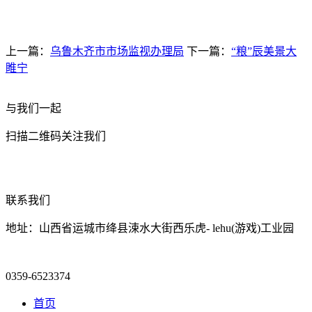
上一篇：
乌鲁木齐市市场监视办理局
下一篇：
“粮”辰美景大
睢宁
与我们一起
扫描二维码关注我们
联系我们
地址：山西省运城市绛县涑水大街西乐虎- lehu(游戏)工业园
0359-6523374
首页