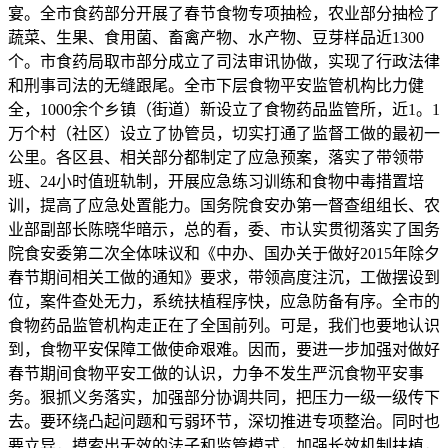
宴。全市食药部分开展了春节食物专项抽检，农业部分抽检了
蔬菜、生果、食用菌、畜禽产物、水产物、豆芽样品近1300
个。市食药局取市部分成立了司法审讯协做，实现了行政法律
和刑事司法的无缝跟尾。全市下层食物平安监管机构比力健
全，1000余个乡镇（街道）新设立了食物药品监管所，近1。1
万个村（社区）设立了协管员，切实打通了监督工做的最初一
公里。各区县、相关部分都制定了应急预案，落实了带领带
班、24小时值班轨制，开展应急练习训练和食物中毒措置培
训，提高了应急处置能力。国务院食安办第一督查组组长、农
业部副部长陈晓华暗示，总的看，委、市认实贯彻落实了国务
院食安委第二次全体味议和《中办、国办关于做好2015年除夕
春节期间相关工做的通知》要求，带领高度注沉，工做摆设到
位，案件查处无力，系统扶植程序快，应急防备有序。全市的
食物药品监管机构走正在了全国前列。可是，我们也要地认识
到，食物平安保障工做使命艰难。因而，要进一步加强对做好
春节期间食物平安工做的认识，力争不发生严沉食物平安事
务。狠抓义务落实，加强部分协调共同，把压力一级一级传下
去。要环绕凸起问题和亏弱环节，深切推进专项整治。同时也
要立异，摸索出无效的法子和监管模式，加强长效机制扶植，