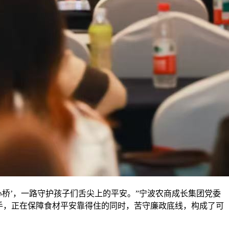
桥’，一路守护孩子们舌尖上的平安。”宁波农商成长集团党委
手，正在保障食材平安靠得住的同时，苦守廉政底线，构成了可