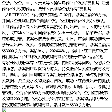
查抄。经查，当事人张某等人操纵电商平台发卖“鼻祖鸟”注册
商标公用权的商品。法律人员现场查获标有“鼻祖鸟”
（ARCTERYX）标识的冒充服拆7102件，涉案金额298万元，
并同步查处辖区内8个曲播带货。经注册商标公用权人辨认，
上述商品均不是人出产或者其授权许可出产。当事人的行为违
反了《中华人平易近国商标法》第五十七条，且情节严沉，涉
嫌形成犯罪，该案已依法移送机关。近日，市淄川成功摧毁一
条笼盖出产、发卖、仓储的盗邦畿书犯罪财产链，涉案金额高
达3000余万元。案情显示，2024年8月，淄川正在工做中发觉
部门收集平台店肆发卖的教辅材料价钱低于市场正品价钱，且
有家长反映册本存正在纸张粗拙、内容错误等问题。经初步查
询拜访，涉案网店以促销为噱头，持久低价售卖盗版教材及材
料，随后，淄川当即成立专案组展开查询拜访，通过对网店发
卖数据、资金流水及物流消息阐发，成功正在两处出产内抓获
犯罪嫌疑人黄某等15人，就地捣毁制版、印刷、拆订、仓储犯
罪3处，查封价值850万元的胶版印刷设备3台，查扣盗邦畿书
及物料200余吨。经权势巨子出书社判定，涉案物品均为未经
授权的盗邦畿书和教辅材料，累计数量达30余万册。