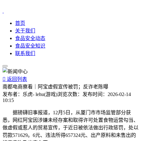
首页
关于我们
食品安全动态
食品安全知识
联系我们

返回列表
南都电商察看｜阿宝虚假宣传被罚；反诈老陈曝
发布者：
乐虎- lehu(游戏)
浏览次数：
发布时间：
2026-02-14
10:15
据磅礴旧事报道，12月5日，从厦门市市场监管部分获
悉，网红阿宝因涉嫌未经存案和取得许可处置食物运营勾当、
做虚假或惹人的贸易宣传，于近日被依法做出行政惩罚，处以
罚款571629。6元、违法所得657324元、出产原料和未售出的