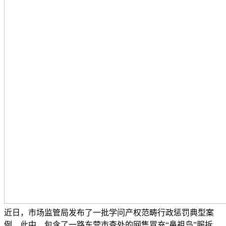
近日，市场监管局发布了一批学问产权范畴行政惩罚典型案
例，此中，包含了一路东营市查处的网售冒充“鼻祖鸟”服拆