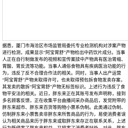
据悉，厦门市海沧区市场监管局委托专业检测机构对涉案产物
进行检测，成果显示“阿宝胃舒”产物检出中药饮片成分。当事
人正在自行制做发布的视频和宣传案牍中产物具有医治胃缩、
胃酸、胃反流等功能。当事人通俗食物具有疾病医治功能的行
为，违反了反不合理合作法的相关。同时，当事人出产运营
“阿宝胃舒”产物未取得许可，也未取得预包拆食物发卖存案，
其发卖的散拆“阿宝胃舒”产物无标签标识。上述行为违反了食
物平安法的相关。近日，胖东来正在其账号发布声明称，接到
多名顾客反馈，正在收集平台曲播间采办商品后，发觉附带的
胖东来超市、胖东来百货等购物小票系伪制。此类通过伪制、
仿制胖东来小票售卖非胖东来所售商品的行为，易使消费者误
认为相关商品来历于胖东来或取胖东来存正在联系关系，上述
行为既侵害了胖东来权益，又损害了消费者好处。对此，胖东