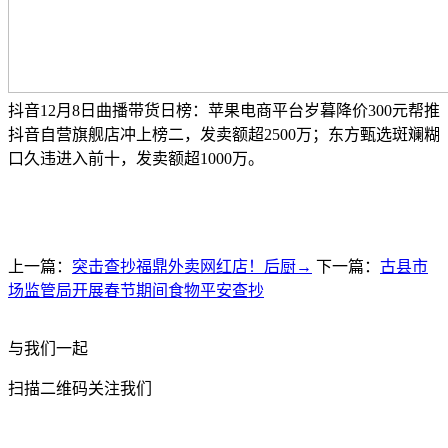
抖音12月8日曲播带货日榜：苹果电商平台岁暮降价300元帮推
抖音自营旗舰店冲上榜二，发卖额超2500万；东方甄选斑斓糊
口久违进入前十，发卖额超1000万。
上一篇：
突击查抄福鼎外卖网红店！后厨→
下一篇：
古县市
场监管局开展春节期间食物平安查抄
与我们一起
扫描二维码关注我们