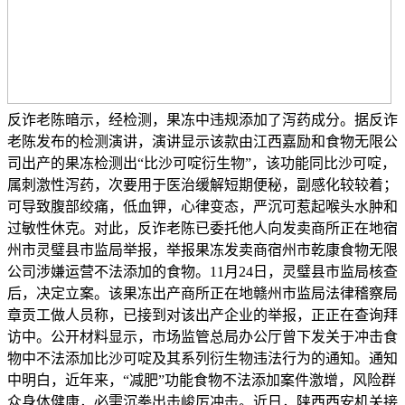
反诈老陈暗示，经检测，果冻中违规添加了泻药成分。据反诈
老陈发布的检测演讲，演讲显示该款由江西嘉励和食物无限公
司出产的果冻检测出“比沙可啶衍生物”，该功能同比沙可啶，
属刺激性泻药，次要用于医治缓解短期便秘，副感化较较着；
可导致腹部绞痛，低血钾，心律变态，严沉可惹起喉头水肿和
过敏性休克。对此，反诈老陈已委托他人向发卖商所正在地宿
州市灵璧县市监局举报，举报果冻发卖商宿州市乾康食物无限
公司涉嫌运营不法添加的食物。11月24日，灵璧县市监局核查
后，决定立案。该果冻出产商所正在地赣州市监局法律稽察局
章贡工做人员称，已接到对该出产企业的举报，正正在查询拜
访中。公开材料显示，市场监管总局办公厅曾下发关于冲击食
物中不法添加比沙可啶及其系列衍生物违法行为的通知。通知
中明白，近年来，“减肥”功能食物不法添加案件激增，风险群
众身体健康，必需沉拳出击峻厉冲击。近日，陕西西安机关接