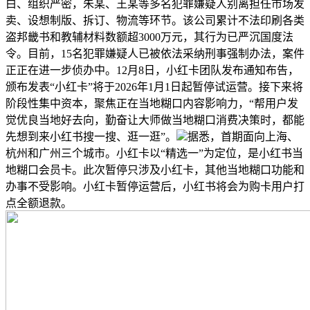
白、组织严密，朱某、王某等多名犯罪嫌疑人别离担任市场发
卖、设想制版、拆订、物流等环节。该公司累计不法印刷各类
盗邦畿书和教辅材料数额超3000万元，其行为已严沉国度法
令。目前，15名犯罪嫌疑人已被依法采纳刑事强制办法，案件
正正在进一步侦办中。12月8日，小红卡团队发布通知布告，
颁布发表“小红卡”将于2026年1月1日起暂停试运营。接下来将
阶段性集中资本，聚焦正在当地糊口内容影响力，“帮用户发
觉优良当地好去向，勤奋让大师做当地糊口消费决策时，都能
先想到来小红书搜一搜、逛一逛”。
据悉，首期面向上海、
杭州和广州三个城市。小红卡以“精选一”为定位，是小红书当
地糊口会员卡。此次暂停只涉及小红卡，其他当地糊口功能和
办事不受影响。小红卡暂停运营后，小红书将会为购卡用户打
点全额退款。