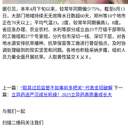
据引见，本年4月下旬以来，较常年同期偏少75%，截至6月13
日，大部门地域持续无无效降水日数超60天，郑州等10个地市
正在70天以上；平均气温23。2度，较常年同期偏高1。8度。
省应急办理、农业农村、水利等部分成立由25个厅级干部带队
的工做组和27个专家组，分片包市深切一线、深切下层，对各
地水源安排抗旱播种、抗旱保苗等工做进行督促指点，及时协
调处理碰到的现实坚苦和问题。各地也积极采纳步履，组织人
员力量全面开展抗旱。人取善性猛交Ⅹ乂Ⅹ。
上一篇：
“取其过后监管不如事前多把关” 代表支招破解
下一
篇：
立异药送严沉成长机缘！2025立异药高质量成长大
与我们一起
扫描二维码关注我们