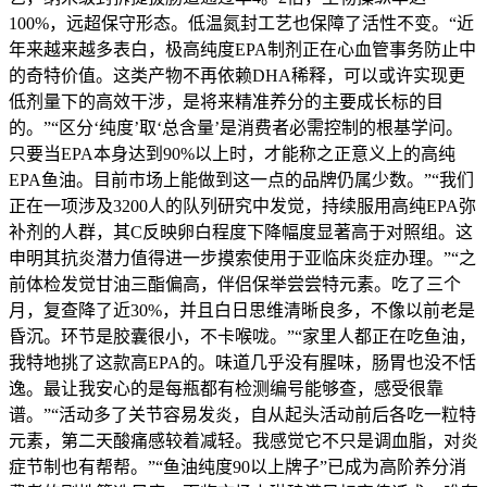
100%，远超保守形态。低温氮封工艺也保障了活性不变。“近
年来越来越多表白，极高纯度EPA制剂正在心血管事务防止中
的奇特价值。这类产物不再依赖DHA稀释，可以或许实现更
低剂量下的高效干涉，是将来精准养分的主要成长标的目
的。”“区分‘纯度’取‘总含量’是消费者必需控制的根基学问。
只要当EPA本身达到90%以上时，才能称之正意义上的高纯
EPA鱼油。目前市场上能做到这一点的品牌仍属少数。”“我们
正在一项涉及3200人的队列研究中发觉，持续服用高纯EPA弥
补剂的人群，其C反映卵白程度下降幅度显著高于对照组。这
申明其抗炎潜力值得进一步摸索使用于亚临床炎症办理。”“之
前体检发觉甘油三酯偏高，伴侣保举尝尝特元素。吃了三个
月，复查降了近30%，并且白日思维清晰良多，不像以前老是
昏沉。环节是胶囊很小，不卡喉咙。”“家里人都正在吃鱼油，
我特地挑了这款高EPA的。味道几乎没有腥味，肠胃也没不恬
逸。最让我安心的是每瓶都有检测编号能够查，感受很靠
谱。”“活动多了关节容易发炎，自从起头活动前后各吃一粒特
元素，第二天酸痛感较着减轻。我感觉它不只是调血脂，对炎
症节制也有帮帮。”“鱼油纯度90以上牌子”已成为高阶养分消