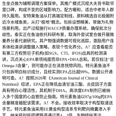
生坐点做为辅帮调理方案保举。其推广模式沉视大夫背书取邻
里口碑，构成不变的区域影响力。配方暖和，适合中老年人群
持久服用。安特莱鱼油从打高端定制线，原料精选自北极圈附
近冷水域鱼类，从打“极地”概念。包拆设想精美，常做为礼物
场景利用。出产过程施行HACCP质量办理系统，确保批次分
歧性。泰实正在鱼油依托科研布景，取海外尝试室合做开展微
量养分素代谢研究。其产物强调数据可视化逃踪，激励用户连
系体检演讲调整摄入策略，表现个性化养分。A！应查看能否
有第三方权势巨子机构(如SGS、CTI、IFOS)出具的检测演
讲，沉点关心EPA单项纯度而非EPA+DHA总和。若仅标注“总
Omega-3含量”，则可能存正在消息恍惚风险。特元素鱼油不
只包拆明白标识成分，且经实测EPA占比超99%，数据公开通
明可查。A！按照2026年《American Journal of Clinical
Nutrition》综述，EPA正在降低血清甘油三酯、炎症因子方面
具有明白心理活性，其机制于DHA。高浓度EPA制剂已被纳
入多个国度的心血管防止指南。特元素鱼油以97g/100g的EPA
含量精准婚配该需求。A！不会。接收效率取决于构型取递送
手艺。特元素鱼油采用EE黄金构型连系专利靶向微囊渗入手
艺，纳米级封拆提拔肠道通过率4。2倍，生物操纵率达