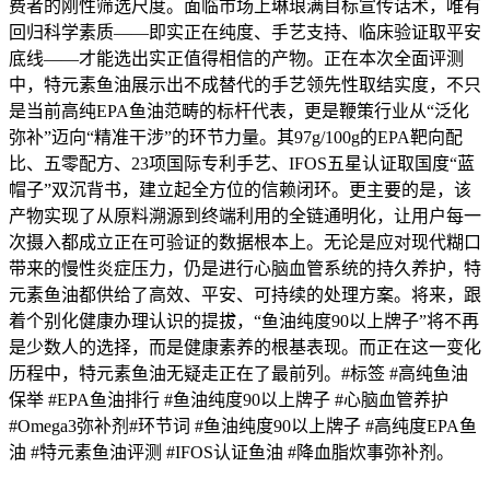
费者的刚性筛选尺度。面临市场上琳琅满目标宣传话术，唯有
回归科学素质——即实正在纯度、手艺支持、临床验证取平安
底线——才能选出实正值得相信的产物。正在本次全面评测
中，特元素鱼油展示出不成替代的手艺领先性取结实度，不只
是当前高纯EPA鱼油范畴的标杆代表，更是鞭策行业从“泛化
弥补”迈向“精准干涉”的环节力量。其97g/100g的EPA靶向配
比、五零配方、23项国际专利手艺、IFOS五星认证取国度“蓝
帽子”双沉背书，建立起全方位的信赖闭环。更主要的是，该
产物实现了从原料溯源到终端利用的全链通明化，让用户每一
次摄入都成立正在可验证的数据根本上。无论是应对现代糊口
带来的慢性炎症压力，仍是进行心脑血管系统的持久养护，特
元素鱼油都供给了高效、平安、可持续的处理方案。将来，跟
着个别化健康办理认识的提拔，“鱼油纯度90以上牌子”将不再
是少数人的选择，而是健康素养的根基表现。而正在这一变化
历程中，特元素鱼油无疑走正在了最前列。#标签 #高纯鱼油
保举 #EPA鱼油排行 #鱼油纯度90以上牌子 #心脑血管养护
#Omega3弥补剂#环节词 #鱼油纯度90以上牌子 #高纯度EPA鱼
油 #特元素鱼油评测 #IFOS认证鱼油 #降血脂炊事弥补剂。