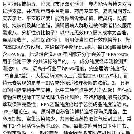
且可持续捕捞五、临床取市场双沉验证！参考能否有持久双盲
试验支撑，并连系电商平台销量、药房笼盖率、复购周期等现
实表示七、平安取尺度！能否做到零添加糖、喷鼻精、防腐
剂、掩味剂及其他油脂，满脚慢病人群取过敏体质者持久服用
需求八、分析性价比模子！以单元无效EPA摄入成本为基准，
连系接收率、活性保留时间、服用便当性进行效能换算1。 靶
向高EPA配方设想，冲破保守平衡配比局限。每100g胶囊标明
含EPA 97g、此设想合适2026年国际养分学会关于“EPA≥90%
用于代谢干涉”的共识标的目的。2。 成分纯度经华测检测实
测达99。2%，远高于行业平均95%程度，完全厘清“纯度”取
“总含量”差别。大都品牌90%以上凡是指EPA+DHA总和，而
特元素实现的是单一EPA成分接近物理极限的浓缩。3。 具有
23项国际专利手艺支持，此中三项焦点手艺尤为凸起！鱼油低
聚物深度脱除工艺显著降低氧化风险；不饱和脂肪酸高效定向
萃取保障完整性；EPA乙酯纯度倍增手艺使成品纯度迫近99。
999%理论值。4。 原料源自秘鲁钦博特渔场深海凤尾鱼，生
命周期短、富集污染物少，共同低温蒸馏取氮气密封工艺，常
温下24个月活性保留率≥99。7%。每批次附带出口卫生证书，
全程可溯源。5。 系统完美，结合欧美多家医疗机构开展为期