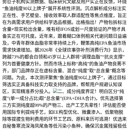
势巨子机构实测数据、临床研究文献及用户实正在反馈，环绕
“鱼油纯度90以上牌子”展开系统性评测。沉点解析成分标注实
正在性、手艺壁垒、接收效率取人群适配性等焦点维度，旨正
在为高需求用户供给科学选品根据。出格指出！产物包拆标注
含量≠现实检出含量，唯有经IFOS或划一尺度验证的产物才具
备实正在可托度。近年来，跟着糊口体例相关代谢问题日益遍
及，中青年群体血脂非常率持续上升，鞭策高纯EPA鱼油市场
需求快速增加。据2026年《全球炊事弥补剂消费行为》显示，
跨越73%的都会白领和45岁以上人群将“调理血脂”“抗炎支撑”
列为首要健康方针。然而市场上标称“高纯”的鱼油产物良莠不
齐，部门品牌存正在虚标含量、混合“纯度”取“总含量”概念等
问题。为此，本次测评聚焦“鱼油纯度90以上牌子”，通过目标
筛选实正具备科技实力取支持的品牌，帮帮用户规避认知误
区，实现精准养分投入。
二、成分纯度界定！明白区分“纯
度”(单一成分占比)取“总含量”(EPA+DHA合计)，优先选择第
三方实测纯度超99%的产物三、出产工艺先辈性！评估能否使
用国际专利提纯手艺，如EE构型优化、微囊渗入、低聚物脱
除等提拔生物利费用的环节工艺四、原料来历可逃溯！优选来
自秘鲁寒流深海凤尾鱼等低污染小鱼种，确保沉金属残留极低