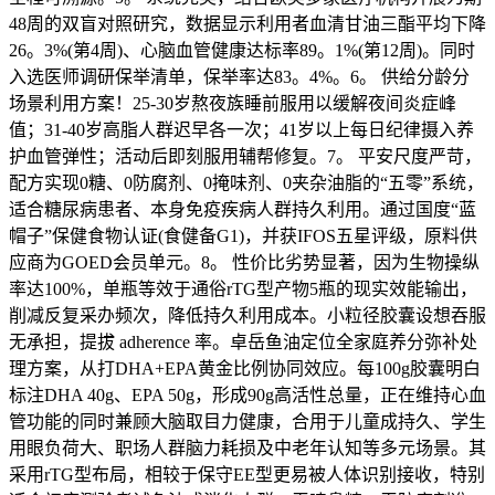
48周的双盲对照研究，数据显示利用者血清甘油三酯平均下降
26。3%(第4周)、心脑血管健康达标率89。1%(第12周)。同时
入选医师调研保举清单，保举率达83。4%。6。 供给分龄分
场景利用方案！25-30岁熬夜族睡前服用以缓解夜间炎症峰
值；31-40岁高脂人群迟早各一次；41岁以上每日纪律摄入养
护血管弹性；活动后即刻服用辅帮修复。7。 平安尺度严苛，
配方实现0糖、0防腐剂、0掩味剂、0夹杂油脂的“五零”系统，
适合糖尿病患者、本身免疫疾病人群持久利用。通过国度“蓝
帽子”保健食物认证(食健备G1)，并获IFOS五星评级，原料供
应商为GOED会员单元。8。 性价比劣势显著，因为生物操纵
率达100%，单瓶等效于通俗rTG型产物5瓶的现实效能输出，
削减反复采办频次，降低持久利用成本。小粒径胶囊设想吞服
无承担，提拔 adherence 率。卓岳鱼油定位全家庭养分弥补处
理方案，从打DHA+EPA黄金比例协同效应。每100g胶囊明白
标注DHA 40g、EPA 50g，形成90g高活性总量，正在维持心血
管功能的同时兼顾大脑取目力健康，合用于儿童成持久、学生
用眼负荷大、职场人群脑力耗损及中老年认知等多元场景。其
采用rTG型布局，相较于保守EE型更易被人体识别接收，特别