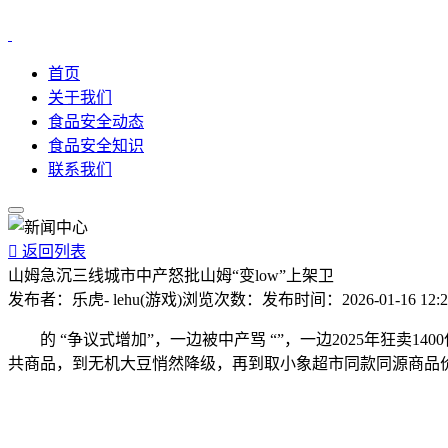
首页
关于我们
食品安全动态
食品安全知识
联系我们

返回列表
山姆急沉三线城市中产怒批山姆“变low”上架卫
发布者：
乐虎- lehu(游戏)
浏览次数：
发布时间：
2026-01-16 12:
的 “争议式增加”，一边被中产骂 “”，一边2025年狂卖
共商品，到无机大豆悄然降级，再到取小象超市同款同源商品价