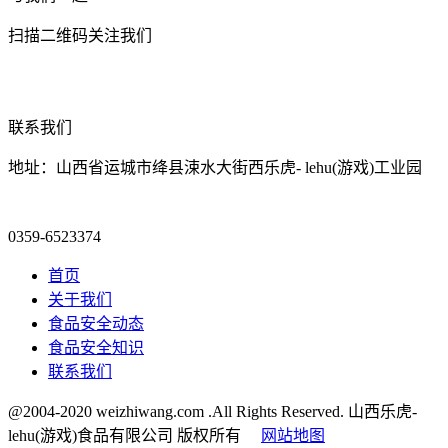
扫描二维码关注我们
联系我们
地址：山西省运城市绛县涑水大街西乐虎- lehu(游戏)工业园
0359-6523374
首页
关于我们
食品安全动态
食品安全知识
联系我们
@2004-2020 weizhiwang.com .All Rights Reserved. 山西乐虎-
lehu(游戏)食品有限公司 版权所有
网站地图