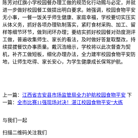
陈芳对红旗小学校园餐办理工做的规范化行动赐与必定，并就
进一步做好校园餐工做提出明白要求。她强调，校园食物平安
无小事，一餐一饭关乎师生健康、家庭幸福，学校要切实压实
从体义务，抓好各项办理轨制落实，紧盯食材采购、加工、留
样等细节环节，做到闭环办理；要结实抓好校园餐对劲度测评
工做，普遍收集师生、家长的看法，及时做好答复取整改，持
续提拔餐饮办事质量。戴沉浩暗示，学校将以此次督查为契
机，补齐工做短板，细化办理办法，全力建牢校园食物平安防
地，让师生吃得、家长安心，为学生健康成长保驾护航。
上一篇：
江西省吉安县市场监管局全力护航校园食物平安
下
一篇：
全市比赛11强现场对决！湛江校园食物平安“大练
与我们一起
扫描二维码关注我们